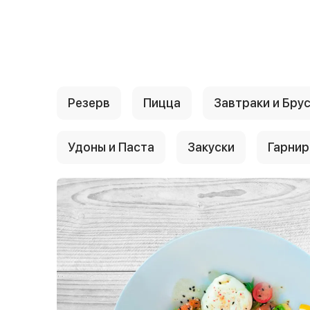
{{ textContacts }}
Резерв
Пицца
Завтраки и Бру
Удоны и Паста
Закуски
Гарни