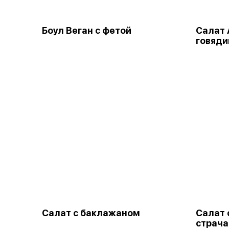
Боул Веган с фетой
Салат 
говяди
Салат с баклажаном
Салат 
страч