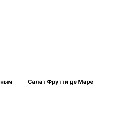
нным
Салат Фрутти де Маре