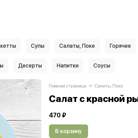
скетты
Супы
Салаты, Поке
Горячее
ры
Десерты
Напитки
Соусы
Главная страница
Салаты, Поке
Салат с красной р
470 ₽
В корзину