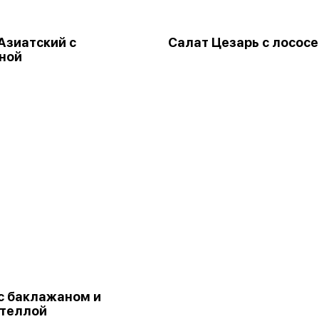
Азиатский с
Салат Цезарь с лосос
ной
с баклажаном и
ателлой