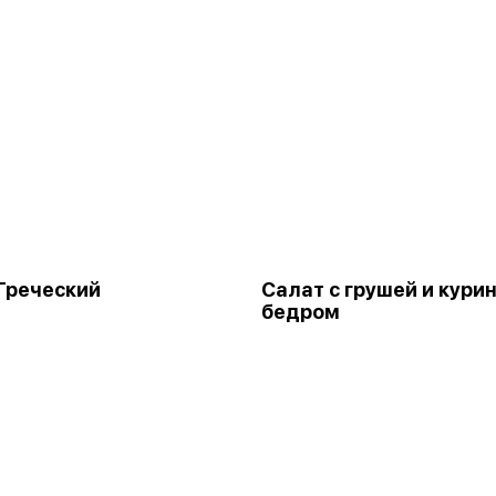
Греческий
Салат с грушей и кури
бедром