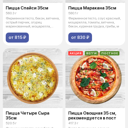
Пицца Спайси 35см
Пицца Маракана 35см
560.3 г
580.1 г
Фирменное тесто, бекон, ветчина,
Фирменное тесто, соус красный,
острый перчик, огурец
моцарелла, томаты, ветчина,
маринованный, моцарелла,
бекон, куриная грудка, грибы, м
томаты, со
от 815 ₽
от 830 ₽
АКЦИЯ
ВЕГГИ
ПОСТНОЕ
Пицца Четыре Сыра
Пицца Овощная 35 см,
35см
рекомендуется в пост
520.5 г
417.3 г