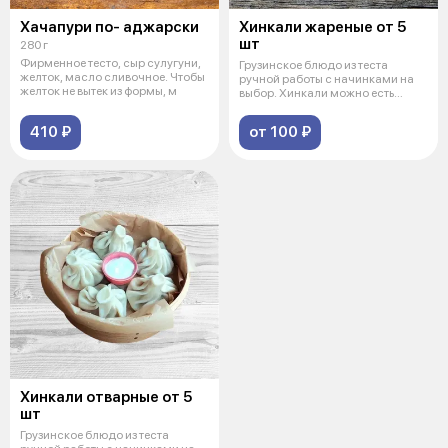
Хачапури по- аджарски
Хинкали жареные от 5
шт
280 г
Фирменное тесто, сыр сулугуни,
Грузинское блюдо из теста
желток, масло сливочное. Чтобы
ручной работы с начинками на
желток не вытек из формы, м
выбор. Хинкали можно есть
руками, в
410 ₽
от 100 ₽
Хинкали отварные от 5
шт
Грузинское блюдо из теста