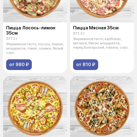
Пицца Лосось-лимон
Пицца Мясная 35см
35см
572.3 г
577.2 г
Фирменное тесто, карбонат,
ветчина, бекон, моцарелла,
Фирменное тесто, лосось, лимон,
перец болгарский, томаты, соус.
моцарелла, томат, оливки, белый
соус.
от 980 ₽
от 810 ₽