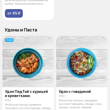
ручной работы с начинками на
выбор. Хинкали можно есть
руками, в
от 85 ₽
Удоны и Паста
ТОП
Удон ПадТай с курицей
Удон с говядиной
и креветками.
310 г
315 г
Японская лапша с овощами,
кусочки говядины, овощи, соус,
Японская лапша, креветки
кунжут, огурчик свежий.
тигровые, кусочки курицы, овощи,