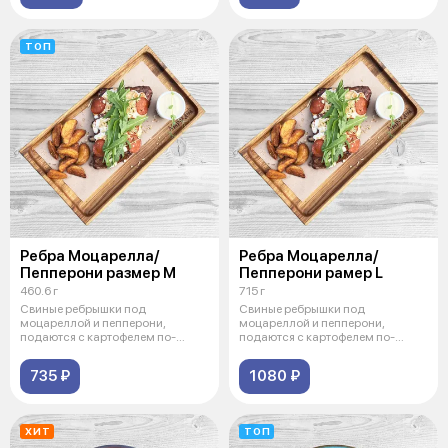
ТОП
Ребра Моцарелла/
Ребра Моцарелла/
Пепперони размер М
Пепперони рамер L
460.6 г
715 г
Свиные ребрышки под
Свиные ребрышки под
моцареллой и пепперони,
моцареллой и пепперони,
подаются с картофелем по-
подаются с картофелем по-
деревенски, рукколой
деревенски, рукколой
735 ₽
1080 ₽
ХИТ
ТОП