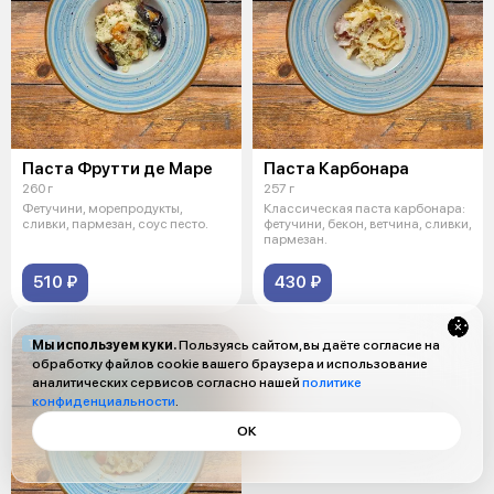
Паста Фрутти де Маре
Паста Карбонара
260 г
257 г
Фетучини, морепродукты,
Классическая паста карбонара:
сливки, пармезан, соус песто.
фетучини, бекон, ветчина, сливки,
пармезан.
510 ₽
430 ₽
ТОП
Мы используем куки.
Пользуясь сайтом, вы даёте согласие на
обработку файлов cookie вашего браузера и использование
аналитических сервисов согласно нашей
политике
конфиденциальности
.
ОК