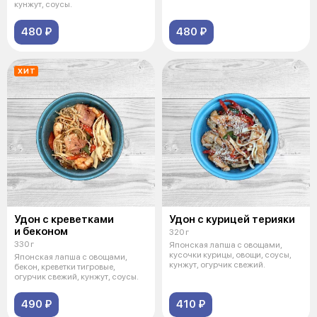
кунжут, соусы.
480 ₽
480 ₽
ХИТ
Удон с креветками
Удон с курицей терияки
и беконом
320 г
330 г
Японская лапша с овощами,
кусочки курицы, овощи, соусы,
Японская лапша с овощами,
кунжут, огурчик свежий.
бекон, креветки тигровые,
огурчик свежий, кунжут, соусы.
490 ₽
410 ₽