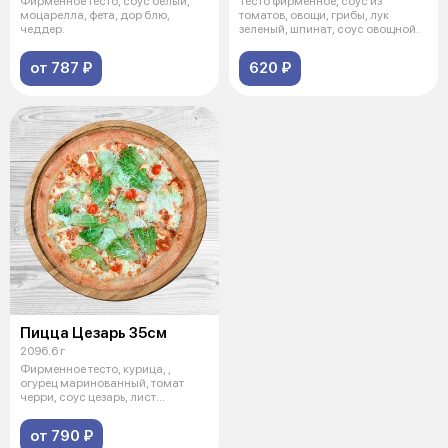
Фирменное тесто, соус белый,
Тесто фирменное, соус из
моцарелла, фета, дор блю,
томатов, овощи, грибы, лук
чеддер.
зеленый, шпинат, соус овощной.
от 787 ₽
620 ₽
Пицца Цезарь 35см
2096.6 г
Фирменное тесто, курица, ,
огурец маринованный, томат
черри, соус цезарь, лист
салата,моца
от 790 ₽