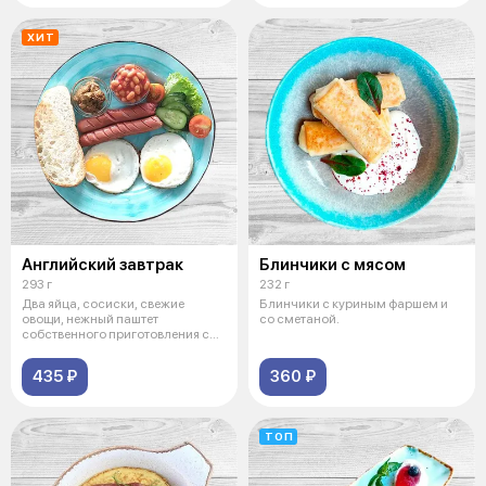
ХИТ
Английский завтрак
Блинчики с мясом
293 г
232 г
Два яйца, сосиски, свежие
Блинчики с куриным фаршем и
овощи, нежный паштет
со сметаной.
собственного приготовления с
кусочком чиаба
435 ₽
360 ₽
ТОП