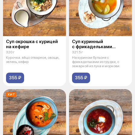
Суп окрошка с курицей
Суп куринный
на кефире
с фрикадельками
и птитимом
320 г
321.5 г
Курочка. яйцо отварное, овощи,
На курином бульоне с
зелень, кефир
фрикадельками из грудки, с
зажаркой из лука и моркови.
355 ₽
355 ₽
ХИТ