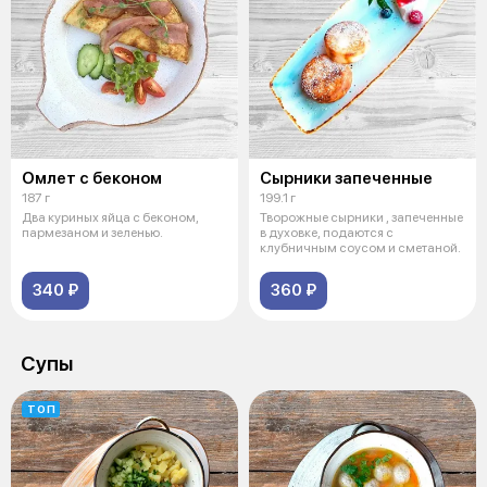
Омлет с беконом
Сырники запеченные
187 г
199.1 г
Два куриных яйца с беконом,
Творожные сырники , запеченные
пармезаном и зеленью.
в духовке, подаются с
клубничным соусом и сметаной.
340 ₽
360 ₽
Супы
ТОП