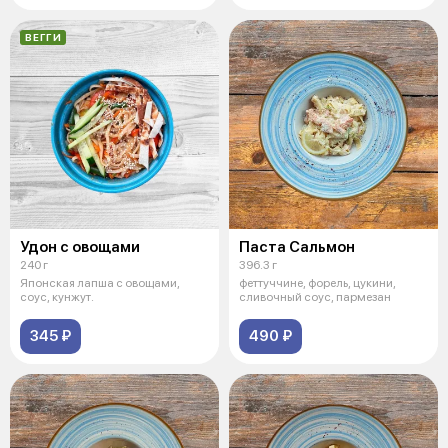
ВЕГГИ
Удон с овощами
Паста Сальмон
240 г
396.3 г
Японская лапша с овощами,
феттуччине, форель, цукини,
соус, кунжут.
сливочный соус, пармезан
345 ₽
490 ₽