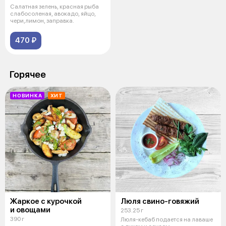
Салатная зелень, красная рыба
слабосоленая, авокадо, яйцо,
чери,лимон, заправка.
470 ₽
Горячее
НОВИНКА
ХИТ
Жаркое с курочкой
Люля свино-говяжий
и овощами
253.25 г
390 г
Люля-кебаб подается на лаваше