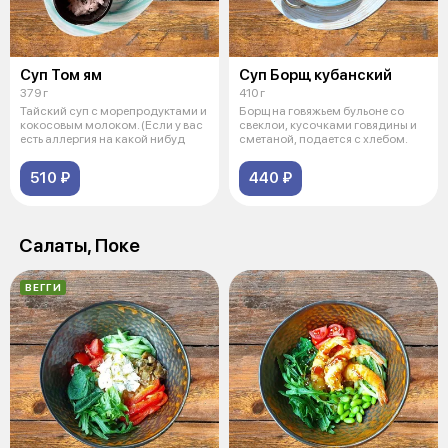
Суп Том ям
Суп Борщ кубанский
379 г
410 г
Тайский суп с морепродуктами и
Борщ на говяжьем бульоне со
кокосовым молоком. (Если у вас
свеклои, кусочками говядины и
есть аллергия на какой нибуд
сметаной, подается с хлебом.
510 ₽
440 ₽
Салаты, Поке
ВЕГГИ