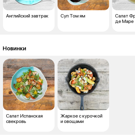
Английский завтрак
Суп Том ям
Салат Ф
де Маре
Новинки
Салат Испанская
Жаркое с курочкой
свекровь
и овощами