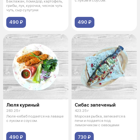
с луком и соусом.
Баклажан, помидор, картофель,
грибы, лук, курочка, чеснок чуть
чуть, сыр сулугуни
490 ₽
490 ₽
Люля куриный
Сибас запеченый
283.25 г
423.25 г
Люля-кебаб подается на лаваше
Морская рыбка, запекается в
с луком и соусом.
печи и подается под
лимончиком с оавощами
490 ₽
730 ₽