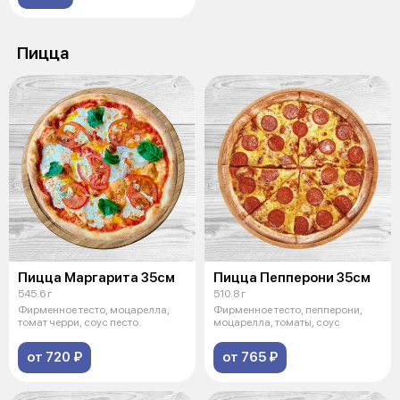
Пицца
Пицца Маргарита 35см
Пицца Пепперони 35см
545.6 г
510.8 г
Фирменное тесто, моцарелла,
Фирменное тесто, пепперони,
томат черри, соус песто.
моцарелла, томаты, соус
от 720 ₽
от 765 ₽