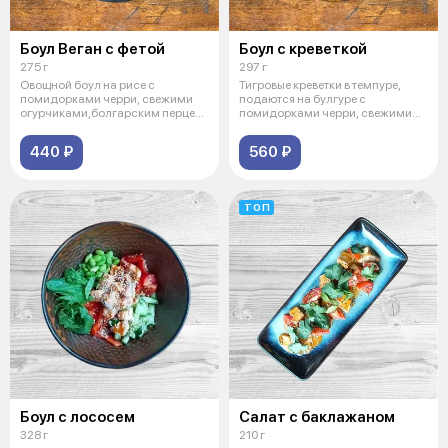
Боул Веган с фетой
Боул с креветкой
275 г
297 г
Овощной боул на рисе с
Тигровые креветки в темпуре,
помидорками черри, свежими
подаются на булгуре с
огурчиками,болгарским перцем,
помидорками черри, свежими
грибочками
огурчиками
440 ₽
560 ₽
ТОП
Боул с лососем
Салат с баклажаном
328 г
210 г