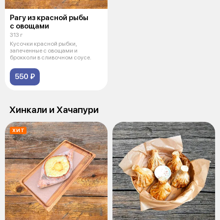
Рагу из красной рыбы
с овощами
313 г
Кусочки красной рыбки,
запеченные с овощами и
брокколи в сливочном соусе.
550 ₽
Хинкали и Хачапури
ХИТ