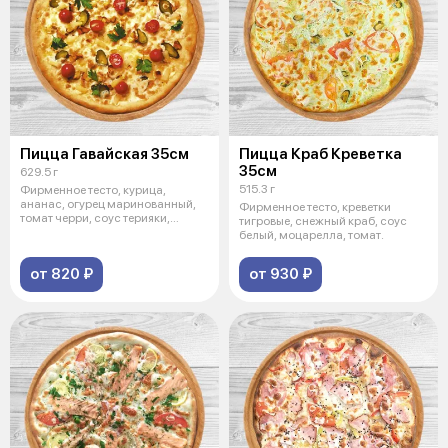
Пицца Гавайская 35см
Пицца Краб Креветка
35см
629.5 г
515.3 г
Фирменное тесто, курица,
ананас, огурец маринованный,
Фирменное тесто, креветки
томат черри, соус терияки,
тигровые, снежный краб, соус
моцарелла
белый, моцарелла, томат.
от 820 ₽
от 930 ₽