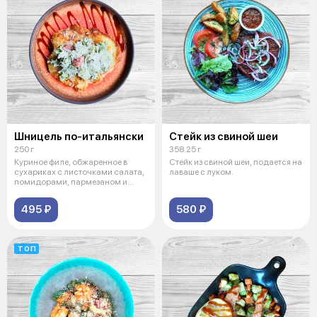
Шницель по-итальянски
Стейк из свиной шеи
250 г
358.25 г
Куриное филе, обжаренное в
Стейк из свиной шеи, подается на
сухариках с листочками салата,
лаваше с луком.
помидорами, пармезаном и
соусом
495 ₽
580 ₽
ТОП