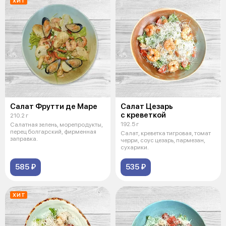
ХИТ
Салат Фрутти де Маре
Салат Цезарь
с креветкой
210.2 г
192.5 г
Салатная зелень, морепродукты,
перец болгарский, фирменная
Салат, креветка тигровая, томат
заправка.
черри, соус цезарь, пармезан,
сухарики.
585 ₽
535 ₽
ХИТ