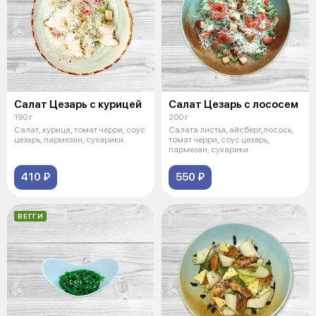
Салат Цезарь с курицей
Салат Цезарь с лососем
190 г
200 г
Салат, курица, томат черри, соус
Салата листья, айсберг,лосось,
цезарь, пармезан, сухарики.
томат черри, соус цезарь,
пармезан, сухарики.
410 ₽
550 ₽
ВЕГГИ