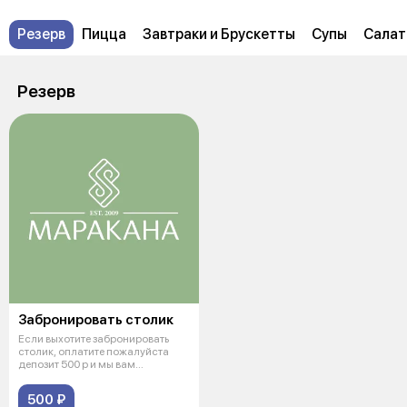
Резерв
Пицца
Завтраки и Брускетты
Супы
Салат
Резерв
Забронировать столик
Если выхотите забронировать
столик, оплатите пожалуйста
депозит 500 р и мы вам
перезвоним
500 ₽