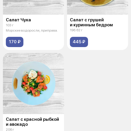
Салат Чука
Салат с грушей
и куринным бедром
103 г
196.62 г
Морские водоросли, приправа.
170 ₽
445 ₽
Салат с красной рыбкой
и авокадо
206 г