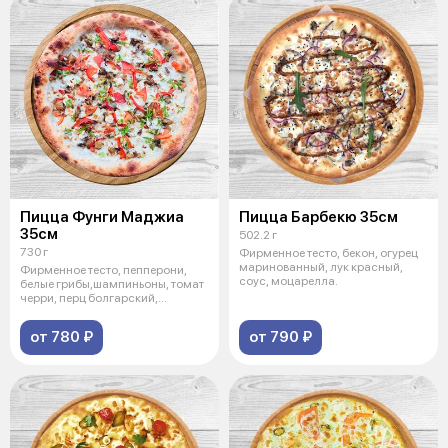
Пицца Фунги Маджиа
Пицца Барбекю 35см
35см
502.2 г
730 г
Фирменное тесто, бекон, огурец
маринованный, лук красный,
Фирменное тесто, пепперони,
соус, моцарелла.
белые грибы,шампиньоны, томат
черри, перц болгарский,
моцарелл
от 780 ₽
от 790 ₽