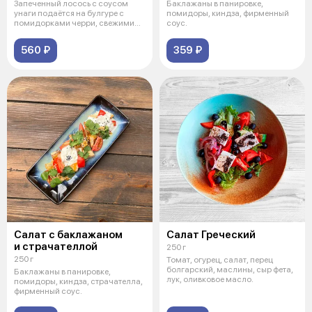
Запеченный лосось с соусом
Баклажаны в панировке,
унаги подаётся на булгуре с
помидоры, киндза, фирменный
помидорками черри, свежими
соус.
огур
560 ₽
359 ₽
Салат с баклажаном
Салат Греческий
и страчателлой
250 г
250 г
Томат, огурец, салат, перец
болгарский, маслины, сыр фета,
Баклажаны в панировке,
лук, оливковое масло.
помидоры, киндза, страчателла,
фирменный соус.