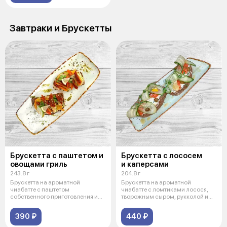
Завтраки и Брускетты
Брускетта с паштетом и
Брускетта с лососем
овощами гриль
и каперсами
243.8 г
204.8 г
Брускетта на ароматной
Брускетта на ароматной
чиабатте с паштетом
чиабатте с ломтиками лосося,
собственного приготовления и
творожным сыром, рукколой и
овощами гриль.
каперсами.
390 ₽
440 ₽