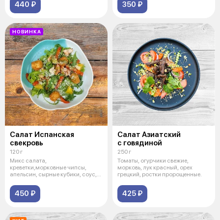
440 ₽
350 ₽
НОВИНКА
Салат Испанская
Салат Азиатский
свекровь
с говядиной
120 г
250 г
Микс салата,
Томаты, огурчики свежие,
креветки,морковные чипсы,
морковь, лук красный, орех
апельсин, сырные кубики, соус,
грецкий, ростки пророщенные.
пармезан
450 ₽
425 ₽