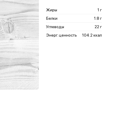
Жиры
1 г
Белки
1.8 г
Углеводы
22 г
Энерг. ценность
104.2 ккал