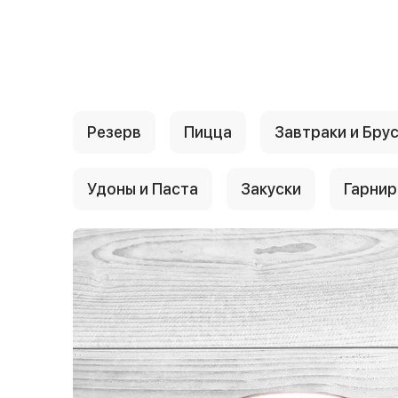
{{ textContacts }}
Резерв
Пицца
Завтраки и Бру
Удоны и Паста
Закуски
Гарни