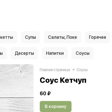
скетты
Супы
Салаты, Поке
Горячее
ры
Десерты
Напитки
Соусы
Главная страница
Соусы
Соус Кетчуп
60 ₽
В корзину