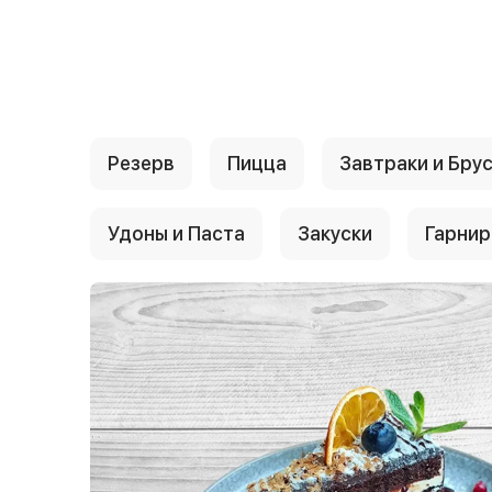
{{ textContacts }}
Резерв
Пицца
Завтраки и Бру
Удоны и Паста
Закуски
Гарни