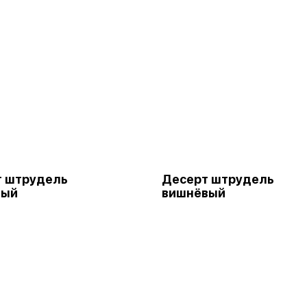
т штрудель
Десерт штрудель
ный
вишнёвый