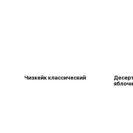
Чизкейк классический
Десер
яблоч