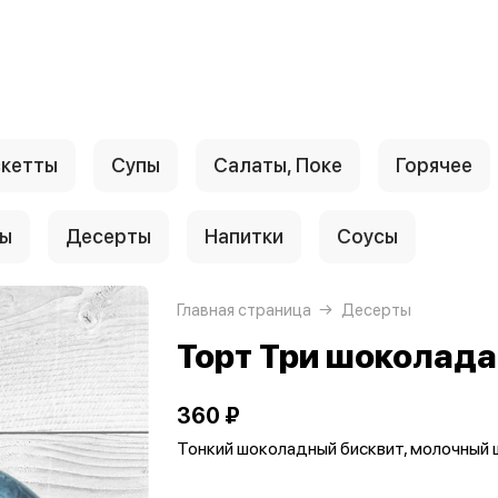
скетты
Супы
Салаты, Поке
Горячее
ры
Десерты
Напитки
Соусы
Главная страница
Десерты
Торт Три шоколада
360 ₽
Тонкий шоколадный бисквит, молочный 