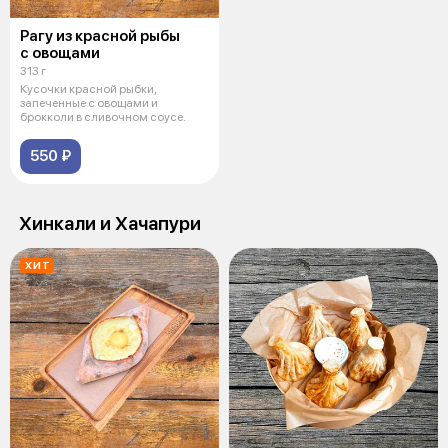
Рагу из красной рыбы
с овощами
313 г
Кусочки красной рыбки,
запеченные с овощами и
брокколи в сливочном соусе.
550 ₽
Хинкали и Хачапури
ХИТ