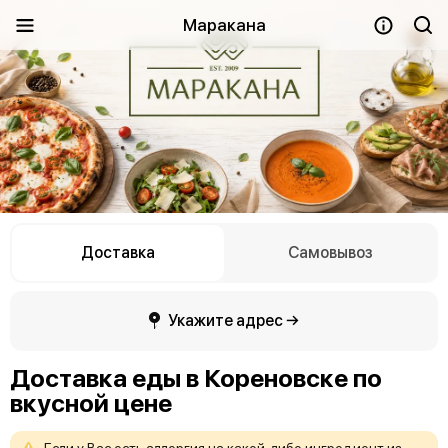
Маракана
Доставка
Самовывоз
Укажите адрес →
Доставка еды в Кореновске по
вкусной цене
Если
у
Вас
есть
аллергия
на
какой-либо
ингредиент
из