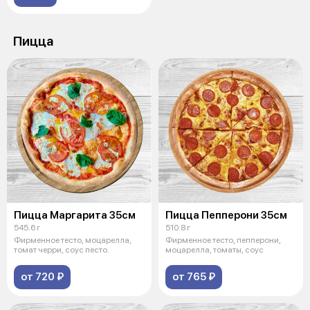
Пицца
Пицца Маргарита 35см
Пицца Пепперони 35см
545.6 г
510.8 г
Фирменное тесто, моцарелла,
Фирменное тесто, пепперони,
томат черри, соус песто.
моцарелла, томаты, соус
от 720 ₽
от 765 ₽