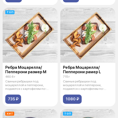
ТОП
Ребра Моцарелла/
Ребра Моцарелла/
Пепперони размер М
Пепперони рамер L
460.6 г
715 г
Свиные ребрышки под
Свиные ребрышки под
моцареллой и пепперони,
моцареллой и пепперони,
подаются с картофелем по-
подаются с картофелем по-
деревенски, рукколой
деревенски, рукколой
735 ₽
1080 ₽
ХИТ
ТОП