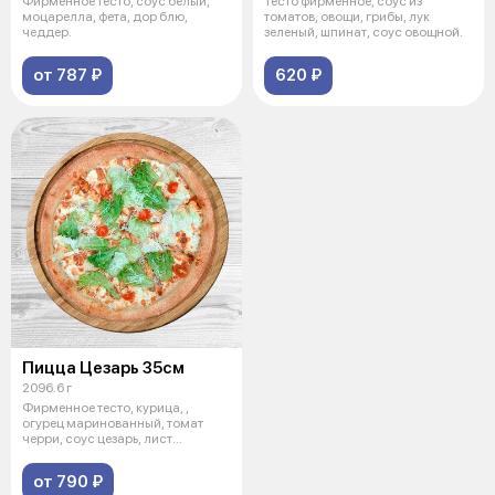
Фирменное тесто, соус белый,
Тесто фирменное, соус из
моцарелла, фета, дор блю,
томатов, овощи, грибы, лук
чеддер.
зеленый, шпинат, соус овощной.
от 787 ₽
620 ₽
Пицца Цезарь 35см
2096.6 г
Фирменное тесто, курица, ,
огурец маринованный, томат
черри, соус цезарь, лист
салата,моца
от 790 ₽