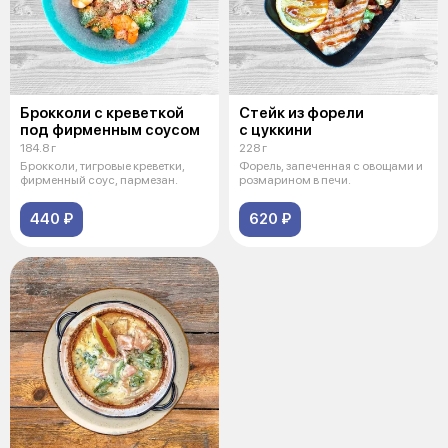
Брокколи с креветкой
Стейк из форели
под фирменным соусом
с цуккини
184.8 г
228 г
Брокколи, тигровые креветки,
Форель, запеченная с овощами и
фирменный соус, пармезан.
розмарином в печи.
440 ₽
620 ₽