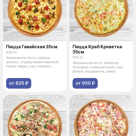
Пицца Гавайская 35см
Пицца Краб Креветка
35см
629.5 г
515.3 г
Фирменное тесто, курица,
ананас, огурец маринованный,
Фирменное тесто, креветки
томат черри, соус терияки,
тигровые, снежный краб, соус
моцарелла
белый, моцарелла, томат.
от 820 ₽
от 930 ₽