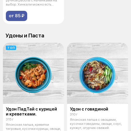
ручной работы с начинками на
выбор. Хинкали можно есть
руками, в
от 85 ₽
Удоны и Паста
ТОП
Удон ПадТай с курицей
Удон с говядиной
и креветками.
310 г
315 г
Японская лапша с овощами,
кусочки говядины, овощи, соус,
Японская лапша, креветки
кунжут, огурчик свежий.
тигровые, кусочки курицы, овощи,