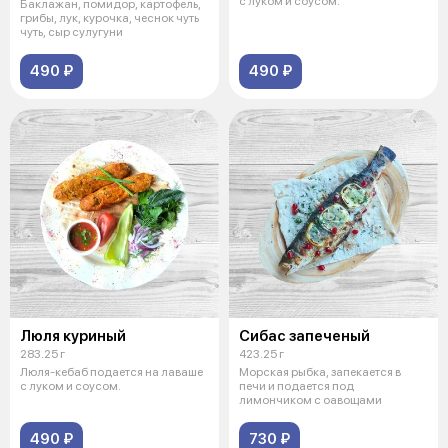
с луком и соусом.
Баклажан, помидор, картофель,
грибы, лук, курочка, чеснок чуть
чуть, сыр сулугуни
490 ₽
490 ₽
Люля куриный
Сибас запеченый
283.25 г
423.25 г
Люля-кебаб подается на лаваше
Морская рыбка, запекается в
с луком и соусом.
печи и подается под
лимончиком с оавощами
490 ₽
730 ₽