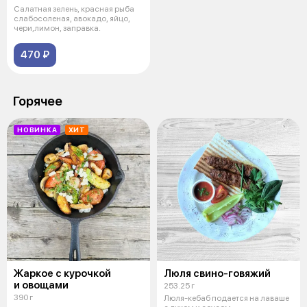
Салатная зелень, красная рыба
слабосоленая, авокадо, яйцо,
чери,лимон, заправка.
470 ₽
Горячее
НОВИНКА
ХИТ
Жаркое с курочкой
Люля свино-говяжий
и овощами
253.25 г
390 г
Люля-кебаб подается на лаваше