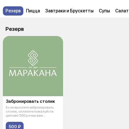
Резерв
Пицца
Завтраки и Брускетты
Супы
Салат
Резерв
Забронировать столик
Если выхотите забронировать
столик, оплатите пожалуйста
депозит 500 р и мы вам
перезвоним
500 ₽