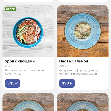
ВЕГГИ
Удон с овощами
Паста Сальмон
240 г
396.3 г
Японская лапша с овощами,
феттуччине, форель, цукини,
соус, кунжут.
сливочный соус, пармезан
345 ₽
490 ₽