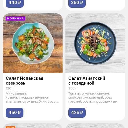
440 ₽
350 ₽
НОВИНКА
Салат Испанская
Салат Азиатский
свекровь
с говядиной
120 г
250 г
Микс салата,
Томаты, огурчики свежие,
креветки,морковные чипсы,
морковь, лук красный, орех
апельсин, сырные кубики, соус,
грецкий, ростки пророщенные.
пармезан
450 ₽
425 ₽