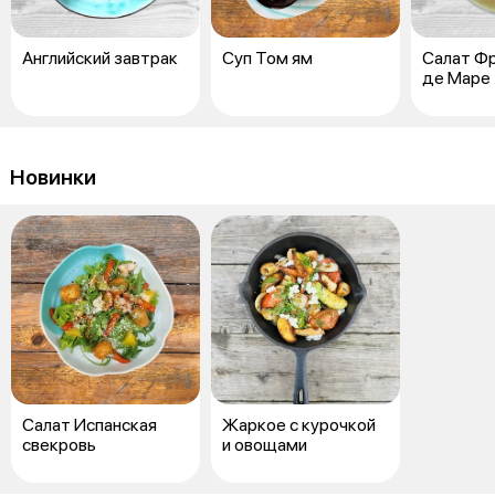
Английский завтрак
Суп Том ям
Салат Ф
де Маре
Новинки
Салат Испанская
Жаркое с курочкой
свекровь
и овощами