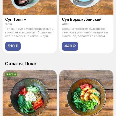
Суп Том ям
Суп Борщ кубанский
379 г
410 г
Тайский суп с морепродуктами и
Борщ на говяжьем бульоне со
кокосовым молоком. (Если у вас
свеклои, кусочками говядины и
есть аллергия на какой нибуд
сметаной, подается с хлебом.
510 ₽
440 ₽
Салаты, Поке
ВЕГГИ