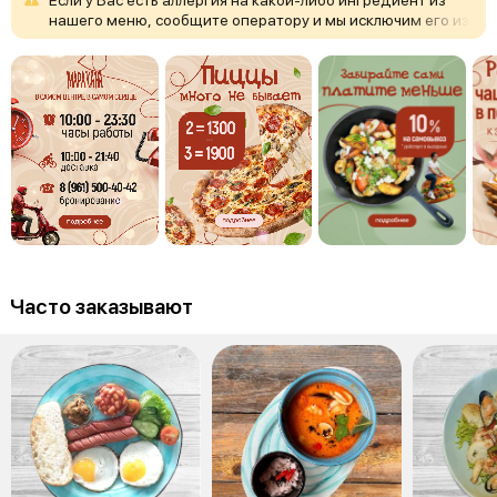
нашего
меню,
сообщите
оператору
и
мы
исключим
его
из
вашего
заказа.
Часто заказывают