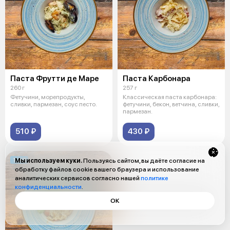
Паста Фрутти де Маре
Паста Карбонара
260 г
257 г
Фетучини, морепродукты,
Классическая паста карбонара:
сливки, пармезан, соус песто.
фетучини, бекон, ветчина, сливки,
пармезан.
510 ₽
430 ₽
ТОП
Мы используем куки.
Пользуясь сайтом, вы даёте согласие на
обработку файлов cookie вашего браузера и использование
аналитических сервисов согласно нашей
политике
конфиденциальности
.
ОК