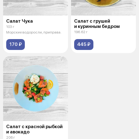
Салат Чука
Салат с грушей
и куринным бедром
103 г
196.62 г
Морские водоросли, приправа.
170 ₽
445 ₽
Салат с красной рыбкой
и авокадо
206 г