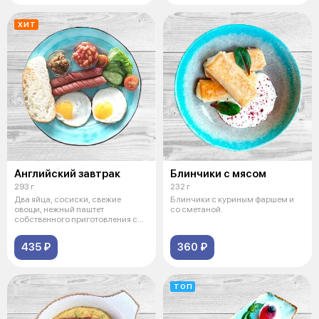
ХИТ
Английский завтрак
Блинчики с мясом
293 г
232 г
Два яйца, сосиски, свежие
Блинчики с куриным фаршем и
овощи, нежный паштет
со сметаной.
собственного приготовления с
кусочком чиаба
435 ₽
360 ₽
ТОП