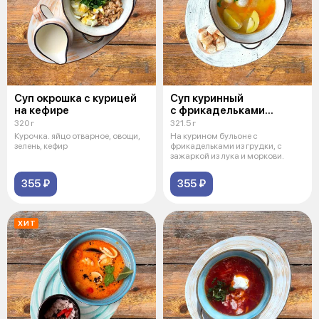
Суп окрошка с курицей
Суп куринный
на кефире
с фрикадельками
и птитимом
320 г
321.5 г
Курочка. яйцо отварное, овощи,
На курином бульоне с
зелень, кефир
фрикадельками из грудки, с
зажаркой из лука и моркови.
355 ₽
355 ₽
ХИТ