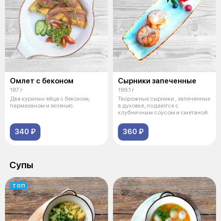
Омлет с беконом
Сырники запеченные
187 г
199.1 г
Два куриных яйца с беконом,
Творожные сырники , запеченные
пармезаном и зеленью.
в духовке, подаются с
клубничным соусом и сметаной.
340 ₽
360 ₽
Супы
ТОП