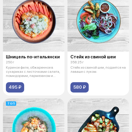
Шницель по-итальянски
Стейк из свиной шеи
250 г
358.25 г
Куриное филе, обжаренное в
Стейк из свиной шеи, подается на
сухариках с листочками салата,
лаваше с луком.
помидорами, пармезаном и
соусом
495 ₽
580 ₽
ТОП