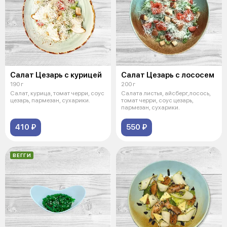
Салат Цезарь с курицей
Салат Цезарь с лососем
190 г
200 г
Салат, курица, томат черри, соус
Салата листья, айсберг,лосось,
цезарь, пармезан, сухарики.
томат черри, соус цезарь,
пармезан, сухарики.
410 ₽
550 ₽
ВЕГГИ