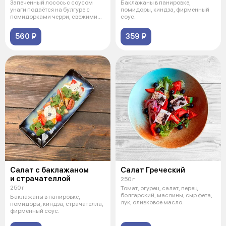
Запеченный лосось с соусом
Баклажаны в панировке,
унаги подаётся на булгуре с
помидоры, киндза, фирменный
помидорками черри, свежими
соус.
огур
560 ₽
359 ₽
Салат с баклажаном
Салат Греческий
и страчателлой
250 г
250 г
Томат, огурец, салат, перец
болгарский, маслины, сыр фета,
Баклажаны в панировке,
лук, оливковое масло.
помидоры, киндза, страчателла,
фирменный соус.