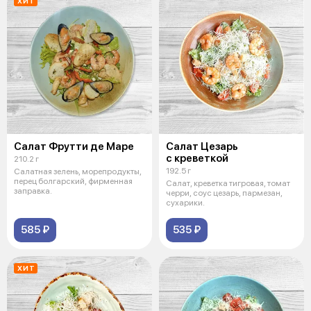
ХИТ
Салат Фрутти де Маре
Салат Цезарь
с креветкой
210.2 г
192.5 г
Салатная зелень, морепродукты,
перец болгарский, фирменная
Салат, креветка тигровая, томат
заправка.
черри, соус цезарь, пармезан,
сухарики.
585 ₽
535 ₽
ХИТ