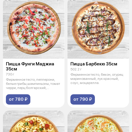
Пицца Фунги Маджиа
Пицца Барбекю 35см
35см
502.2 г
730 г
Фирменное тесто, бекон, огурец
маринованный, лук красный,
Фирменное тесто, пепперони,
соус, моцарелла.
белые грибы,шампиньоны, томат
черри, перц болгарский,
моцарелл
от 780 ₽
от 790 ₽