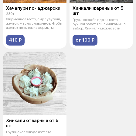
Хачапури по- аджарски
Хинкали жареные от 5
шт
280 г
Фирменное тесто, сыр сулугуни,
Грузинское блюдо из теста
желток, масло сливочное. Чтобы
ручной работы с начинками на
желток не вытек из формы, м
выбор. Хинкали можно есть
руками, в
410 ₽
от 100 ₽
Хинкали отварные от 5
шт
Грузинское блюдо из теста