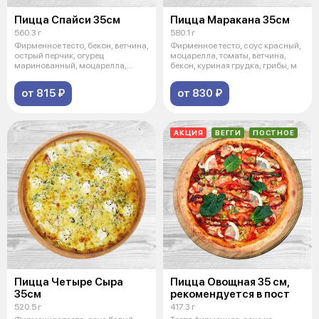
Пицца Спайси 35см
Пицца Маракана 35см
560.3 г
580.1 г
Фирменное тесто, бекон, ветчина,
Фирменное тесто, соус красный,
острый перчик, огурец
моцарелла, томаты, ветчина,
маринованный, моцарелла,
бекон, куриная грудка, грибы, м
томаты, со
от 815 ₽
от 830 ₽
АКЦИЯ
ВЕГГИ
ПОСТНОЕ
Пицца Четыре Сыра
Пицца Овощная 35 см,
35см
рекомендуется в пост
520.5 г
417.3 г