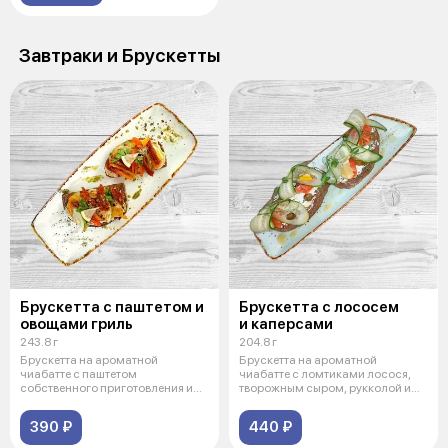
Завтраки и Брускетты
Брускетта с паштетом и
Брускетта с лососем
овощами гриль
и каперсами
243.8 г
204.8 г
Брускетта на ароматной
Брускетта на ароматной
чиабатте с паштетом
чиабатте с ломтиками лосося,
собственного приготовления и
творожным сыром, рукколой и
овощами гриль.
каперсами.
390 ₽
440 ₽