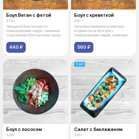
Боул Веган с фетой
Боул с креветкой
275 г
297 г
Овощной боул на рисе с
Тигровые креветки в темпуре,
помидорками черри, свежими
подаются на булгуре с
огурчиками,болгарским перцем,
помидорками черри, свежими
грибочками
огурчиками
440 ₽
560 ₽
ТОП
Боул с лососем
Салат с баклажаном
328 г
210 г