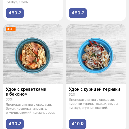
кунжут, соусы.
480 ₽
480 ₽
ХИТ
Удон с креветками
Удон с курицей терияки
и беконом
320 г
330 г
Японская лапша с овощами,
кусочки курицы, овощи, соусы,
Японская лапша с овощами,
кунжут, огурчик свежий.
бекон, креветки тигровые,
огурчик свежий, кунжут, соусы.
490 ₽
410 ₽