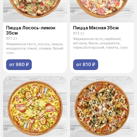
Пицца Лосось-лимон
Пицца Мясная 35см
35см
572.3 г
577.2 г
Фирменное тесто, карбонат,
ветчина, бекон, моцарелла,
Фирменное тесто, лосось, лимон,
перец болгарский, томаты, соус.
моцарелла, томат, оливки, белый
соус.
от 980 ₽
от 810 ₽